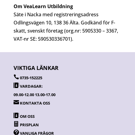
Om VeaLearn Utbildning
Säte i Nacka med registreringsadress
Odlingsvägen 10, 138 36 Älta. Godkänd för F-
skatt, svenskt företag (org.nr: 5905330 – 3367,
VAT-nr SE: 590530336701).
VIKTIGA LÄNKAR

0735-152225

VARDAGAR:
09.00-12.00 13.00-17.00

KONTAKTA OSS

OM OSS

PRISPLAN

VANLIGA FRÅGOR