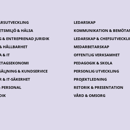
ÄRSUTVECKLING
LEDARSKAP
ETSMILJÖ & HÄLSA
KOMMUNIKATION & BEMÖTA
G & ENTREPRENAD JURIDIK
LEDARSKAP & CHEFSUTVECKL
 & HÅLLBARHET
MEDARBETARSKAP
 & IT
OFFENTLIG VERKSAMHET
ETAGSEKONOMI
PEDAGOGIK & SKOLA
SÄLJNING & KUNDSERVICE
PERSONLIG UTVECKLING
 & IT-SÄKERHET
PROJEKTLEDNING
& PERSONAL
RETORIK & PRESENTATION
DIK
VÅRD & OMSORG