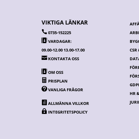
VIKTIGA LÄNKAR
AFF

0735-152225
ARB

VARDAGAR:
BYG
09.00-12.00 13.00-17.00
CSR

KONTAKTA OSS
DATA
FÖR

OM OSS
FÖR

PRISPLAN
GDPR

VANLIGA FRÅGOR
HR 
JURI

ALLMÄNNA VILLKOR

INTEGRITETSPOLICY