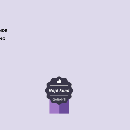
NDE
ING