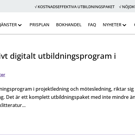
√ KOSTNADSEFFEKTIVA UTBILDNINGSPAKET √ NÖJD
JÄNSTER
PRISPLAN
BOKHANDEL
FAQ
NYHETER
t digitalt utbildningsprogram i
ter
ningsprogram i projektledning och mötesledning, riktar sig t
ing. Det är ett komplett utbildningspaket med inte mindre än
itteratur...