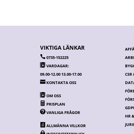
VIKTIGA LÄNKAR
AFF

0735-152225
ARB

VARDAGAR:
BYG
09.00-12.00 13.00-17.00
CSR

KONTAKTA OSS
DATA
FÖR

OM OSS
FÖR

PRISPLAN
GDPR

VANLIGA FRÅGOR
HR 
JURI

ALLMÄNNA VILLKOR
