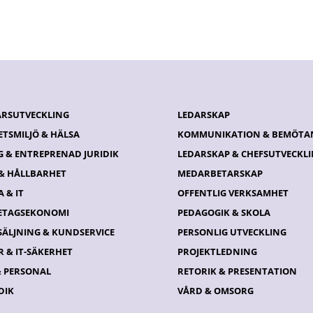
ÄRSUTVECKLING
LEDARSKAP
ETSMILJÖ & HÄLSA
KOMMUNIKATION & BEMÖTA
G & ENTREPRENAD JURIDIK
LEDARSKAP & CHEFSUTVECKL
 & HÅLLBARHET
MEDARBETARSKAP
 & IT
OFFENTLIG VERKSAMHET
ETAGSEKONOMI
PEDAGOGIK & SKOLA
SÄLJNING & KUNDSERVICE
PERSONLIG UTVECKLING
 & IT-SÄKERHET
PROJEKTLEDNING
& PERSONAL
RETORIK & PRESENTATION
DIK
VÅRD & OMSORG