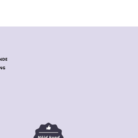
NDE
ING