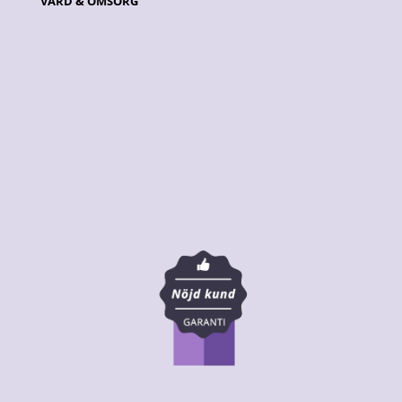
VÅRD & OMSORG