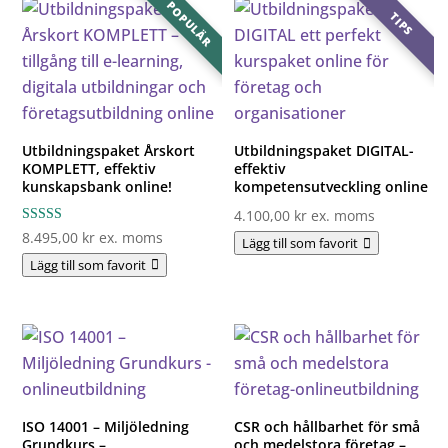
POPULÄR
TIPS
Utbildningspaket Årskort
Utbildningspaket DIGITAL-
KOMPLETT, effektiv
effektiv
kunskapsbank online!
kompetensutveckling online
4.100,00
kr
ex. moms
Betygsatt
8.495,00
kr
ex. moms
Lägg till som favorit
5.00
av 5
Lägg till som favorit
ISO 14001 – Miljöledning
CSR och hållbarhet för små
Grundkurs –
och medelstora företag –