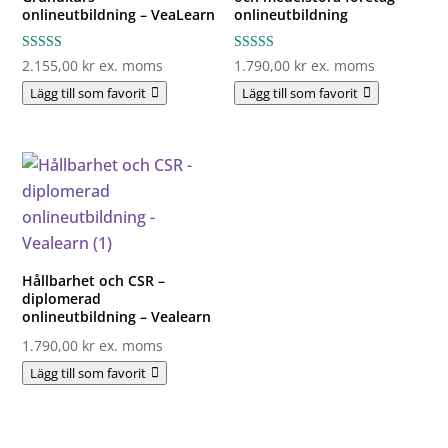
onlineutbildning – VeaLearn
onlineutbildning
Betygsatt
Betygsatt
2.155,00
kr
ex. moms
1.790,00
kr
ex. moms
5.00
4.00
av 5
av 5
Lägg till som favorit
Lägg till som favorit
Hållbarhet och CSR –
diplomerad
onlineutbildning – Vealearn
1.790,00
kr
ex. moms
Lägg till som favorit