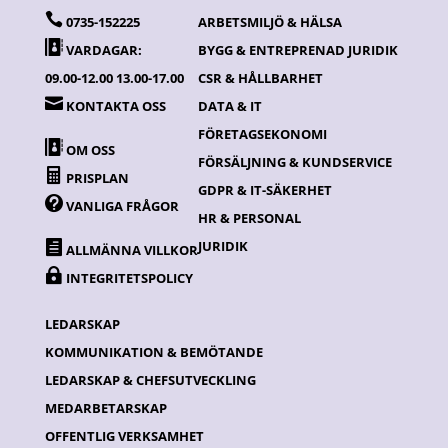

0735-152225
ARBETSMILJÖ & HÄLSA

VARDAGAR:
BYGG & ENTREPRENAD JURIDIK
09.00-12.00 13.00-17.00
CSR & HÅLLBARHET

KONTAKTA OSS
DATA & IT
FÖRETAGSEKONOMI

OM OSS
FÖRSÄLJNING & KUNDSERVICE

PRISPLAN
GDPR & IT-SÄKERHET

VANLIGA FRÅGOR
HR & PERSONAL
JURIDIK

ALLMÄNNA VILLKOR

INTEGRITETSPOLICY
LEDARSKAP
KOMMUNIKATION & BEMÖTANDE
LEDARSKAP & CHEFSUTVECKLING
MEDARBETARSKAP
OFFENTLIG VERKSAMHET