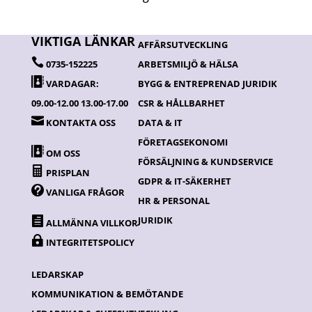
VIKTIGA LÄNKAR
AFFÄRSUTVECKLING

0735-152225
ARBETSMILJÖ & HÄLSA

VARDAGAR:
BYGG & ENTREPRENAD JURIDIK
09.00-12.00 13.00-17.00
CSR & HÅLLBARHET

KONTAKTA OSS
DATA & IT
FÖRETAGSEKONOMI

OM OSS
FÖRSÄLJNING & KUNDSERVICE

PRISPLAN
GDPR & IT-SÄKERHET

VANLIGA FRÅGOR
HR & PERSONAL
JURIDIK

ALLMÄNNA VILLKOR

INTEGRITETSPOLICY
LEDARSKAP
KOMMUNIKATION & BEMÖTANDE