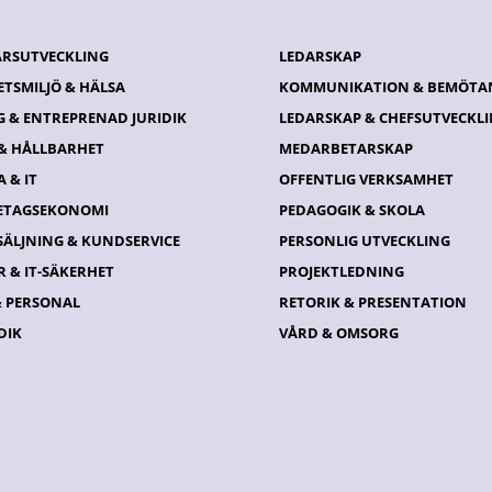
ÄRSUTVECKLING
LEDARSKAP
ETSMILJÖ & HÄLSA
KOMMUNIKATION & BEMÖTA
G & ENTREPRENAD JURIDIK
LEDARSKAP & CHEFSUTVECKL
 & HÅLLBARHET
MEDARBETARSKAP
 & IT
OFFENTLIG VERKSAMHET
ETAGSEKONOMI
PEDAGOGIK & SKOLA
SÄLJNING & KUNDSERVICE
PERSONLIG UTVECKLING
 & IT-SÄKERHET
PROJEKTLEDNING
& PERSONAL
RETORIK & PRESENTATION
DIK
VÅRD & OMSORG