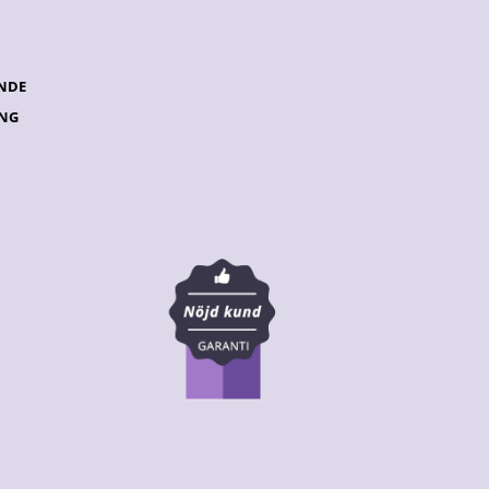
NDE
ING