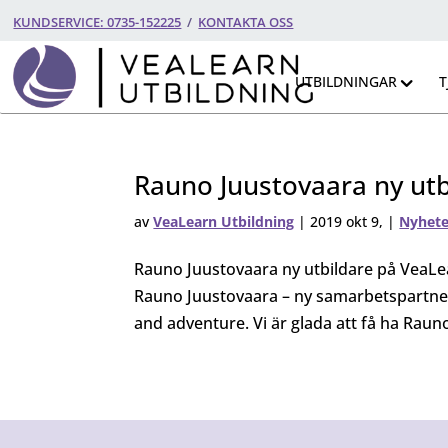
KUNDSERVICE: 0735-152225
/
KONTAKTA OSS
UTBILDNINGAR
T
Rauno Juustovaara ny ut
av
VeaLearn Utbildning
|
2019 okt 9,
|
Nyhete
Rauno Juustovaara ny utbildare på Vea
Rauno Juustovaara – ny samarbetspartner 
and adventure. Vi är glada att få ha Raun