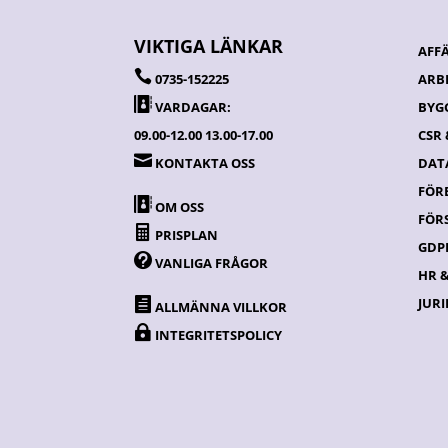
VIKTIGA LÄNKAR
AFF

0735-152225
ARB

VARDAGAR:
BYG
09.00-12.00 13.00-17.00
CSR

KONTAKTA OSS
DATA
FÖR

OM OSS
FÖR

PRISPLAN
GDPR

VANLIGA FRÅGOR
HR 
JURI

ALLMÄNNA VILLKOR

INTEGRITETSPOLICY