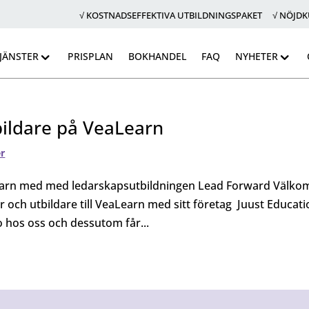
√ KOSTNADSEFFEKTIVA UTBILDNINGSPAKET √ NÖJD
JÄNSTER
PRISPLAN
BOKHANDEL
FAQ
NYHETER
bildare på VeaLearn
r
Learn med med ledarskapsutbildningen Lead Forward Välk
och utbildare till VeaLearn med sitt företag Juust Educati
o hos oss och dessutom får...