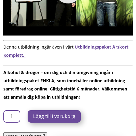
Denna utbildning ingår även i vårt
Utbildningspaket Årskort
Komplett.
Alkohol & droger – om dig och din omgivning ingår i
utbildningspaket ENKLA, som innehåller online utbildning
samt föredrag online. Giltighetstid 6 månader. Välkommen
att anmäla dig köpa in utbildningen!
Alkohol
Lägg till i varukorg
&
droger
Lägg till som favorit