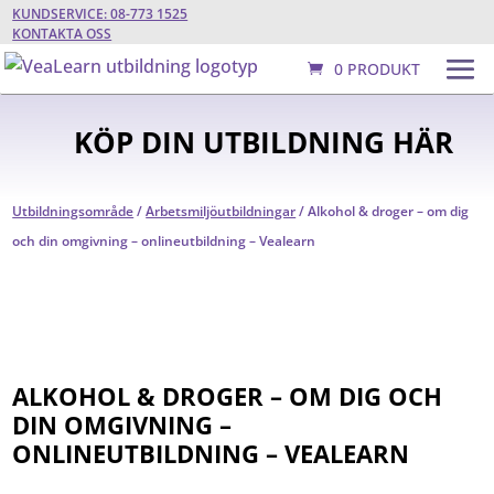
KUNDSERVICE: 08-773 1525
KONTAKTA OSS
0 PRODUKT
KÖP DIN UTBILDNING HÄR
Utbildningsområde
/
Arbetsmiljöutbildningar
/ Alkohol & droger – om dig
och din omgivning – onlineutbildning – Vealearn
ALKOHOL & DROGER – OM DIG OCH
DIN OMGIVNING –
ONLINEUTBILDNING – VEALEARN