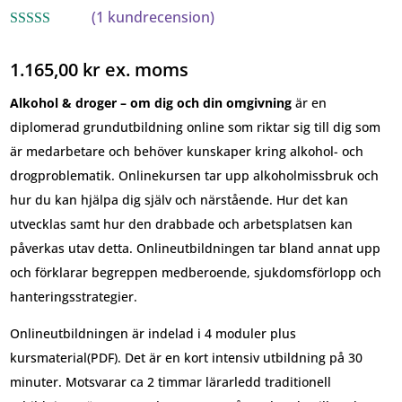
(
1
kundrecension)
Betygsatt
5.00
av 5
1.165,00
kr
ex. moms
baserat på
kundrecensio
n
Alkohol & droger – om dig och din omgivning
är en
diplomerad grundutbildning online som
riktar sig till dig som
är medarbetare och behöver kunskaper kring alkohol- och
drogproblematik. Onlinekursen tar upp alkoholmissbruk och
hur du kan hjälpa dig själv och närstående.
Hur det kan
utvecklas samt hur den drabbade och arbetsplatsen kan
påverkas utav detta.
Onlineutbildningen
tar bland annat upp
och förklarar begreppen medberoende, sjukdomsförlopp och
hanteringsstrategier.
Onlineutbildningen är indelad i 4 moduler plus
kursmaterial(PDF). Det är en kort intensiv utbildning på 30
minuter. Motsvarar ca 2 timmar lärarledd traditionell