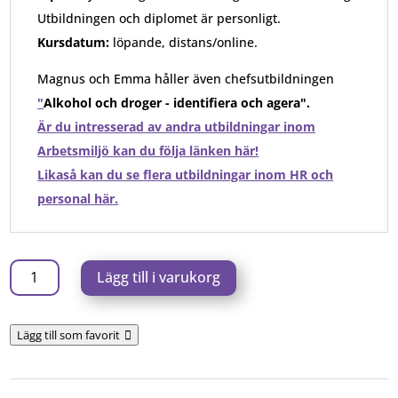
Utbildningen och diplomet är personligt.
Kursdatum:
löpande, distans/online.
Magnus och Emma håller även chefsutbildningen
"
Alkohol och droger - identifiera och agera".
Är du intresserad av andra utbildningar inom
Arbetsmiljö kan du följa länken här!
Likaså kan du se flera utbildningar inom HR och
personal här.
Alkohol
Lägg till i varukorg
&
droger
Lägg till som favorit
-
om
dig