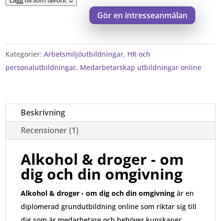
-
Gör en intresseanmälan
om
dig
och
Kategorier:
Arbetsmiljöutbildningar
,
HR och
din
personalutbildningar
,
Medarbetarskap utbildningar online
omgivning
-
onlineutbildning
-
Beskrivning
Vealearn
Recensioner (1)
mängd
Alkohol & droger - om
dig och din omgivning
Alkohol & droger - om dig och din omgivning
är en
diplomerad grundutbildning online som
riktar sig till
dig som är medarbetare och behöver kunskaper