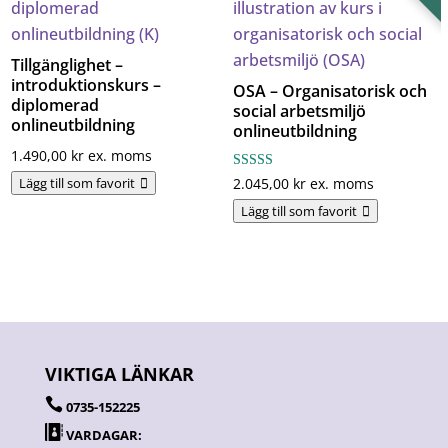
Tillgänglighet –
introduktionskurs –
OSA – Organisatorisk och
diplomerad
social arbetsmiljö
onlineutbildning
onlineutbildning
1.490,00
kr
ex. moms
Betygsatt
2.045,00
kr
ex. moms
Lägg till som favorit
4.86
av 5
Lägg till som favorit
VIKTIGA LÄNKAR

0735-152225

VARDAGAR: