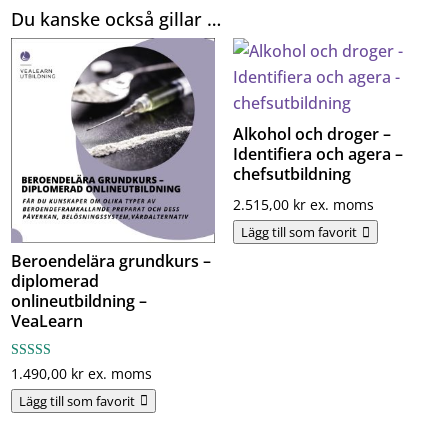
Du kanske också gillar …
och
din
omgivning
-
onlineutbildning
Alkohol och droger –
Identifiera och agera –
-
chefsutbildning
Vealearn
2.515,00
kr
ex. moms
mängd
Lägg till som favorit
Beroendelära grundkurs –
diplomerad
onlineutbildning –
VeaLearn
Betygsatt
1.490,00
kr
ex. moms
5.00
av 5
Lägg till som favorit