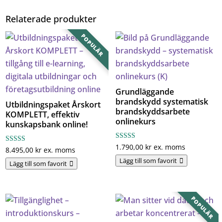
Relaterade produkter
POPULÄR
Grundläggande
brandskydd systematisk
Utbildningspaket Årskort
brandskyddsarbete
KOMPLETT, effektiv
onlinekurs
kunskapsbank online!
Betygsa
1.790,00
kr
ex. moms
Betygsatt
8.495,00
kr
ex. moms
tt
5.00
3.00
Lägg till som favorit
av 5
Lägg till som favorit
av 5
POPULÄR