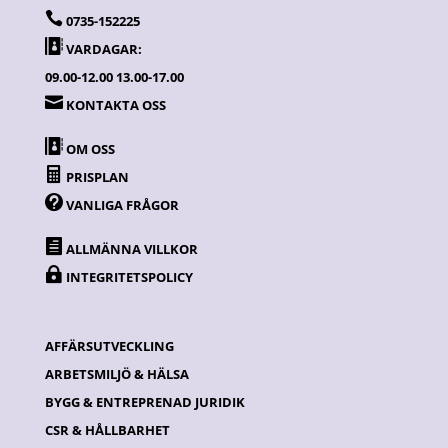

0735-152225

VARDAGAR:
09.00-12.00 13.00-17.00

KONTAKTA OSS

OM OSS

PRISPLAN

VANLIGA FRÅGOR

ALLMÄNNA VILLKOR

INTEGRITETSPOLICY
AFFÄRSUTVECKLING
ARBETSMILJÖ & HÄLSA
BYGG & ENTREPRENAD JURIDIK
CSR & HÅLLBARHET