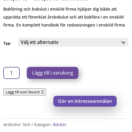
398,00 kr
Bokföring och bokslut i enskild firma hjälper dig både att
till
upprätta ett förenklat årsbokslut och att bokföra i en enskild
596,00 kr
firma. En komplett handbok för redovisningen i enskild firma
Typ:
Bokföring
Lägg till i varukorg
och
bokslut
Lägg till som favorit
i
Gör en intresseanmälan
enskild
firma
-
Artikelnr:
N/A
Kategori:
Böcker
e-