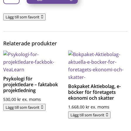
och
bokslut
Lägg till som favorit
i
enskild
firma
Relaterade produkter
-
e-
bok
och
handbok
Psykologi för
mängd
projektledare – faktabok
Bokpaket Aktiebolag, e-
projektledning
böcker för företagets
ekonomi och skatter
530,00
kr
ex. moms
1.668,00
kr
ex. moms
Lägg till som favorit
Lägg till som favorit