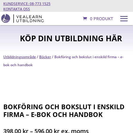
KUNDSERVICE: 08-773 1525
KONTAKTA OSS
0 PRODUKT
KÖP DIN UTBILDNING HÄR
Utbildningsområde
/
Böcker
/ Bokföring och bokslut i enskild firma – e-
bok och handbok
BOKFÖRING OCH BOKSLUT I ENSKILD
FIRMA – E-BOK OCH HANDBOK
Prisintervall:
398,00
kr
–
596,00
kr
ex. moms