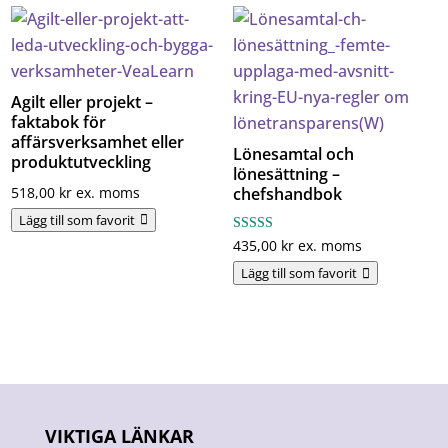
Agilt eller projekt –
faktabok för
affärsverksamhet eller
Lönesamtal och
produktutveckling
lönesättning –
518,00
kr
ex. moms
chefshandbok
Lägg till som favorit
Betygsatt
435,00
kr
ex. moms
4.00
av 5
Lägg till som favorit
VIKTIGA LÄNKAR