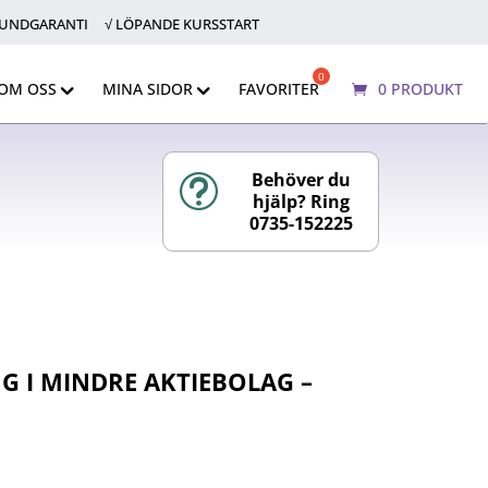
KUNDGARANTI √ LÖPANDE KURSSTART
OM OSS
MINA SIDOR
FAVORITER
0 PRODUKT
Behöver du
t
hjälp? Ring
0735-152225
G I MINDRE AKTIEBOLAG –
: