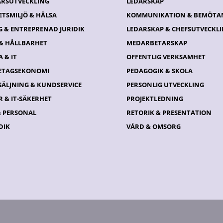
ÄRSUTVECKLING
LEDARSKAP
ETSMILJÖ & HÄLSA
KOMMUNIKATION & BEMÖTA
G & ENTREPRENAD JURIDIK
LEDARSKAP & CHEFSUTVECKL
 & HÅLLBARHET
MEDARBETARSKAP
 & IT
OFFENTLIG VERKSAMHET
ETAGSEKONOMI
PEDAGOGIK & SKOLA
SÄLJNING & KUNDSERVICE
PERSONLIG UTVECKLING
 & IT-SÄKERHET
PROJEKTLEDNING
& PERSONAL
RETORIK & PRESENTATION
DIK
VÅRD & OMSORG