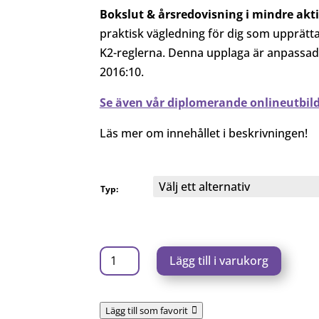
398,00 kr
Bokslut & årsredovisning i mindre akt
till
praktisk vägledning för dig som upprättar
596,00 kr
K2-reglerna. Denna upplaga är anpassad 
2016:10.
Se även vår diplomerande onlineutbil
Läs mer om innehållet i beskrivningen!
Typ:
Bokslut
Lägg till i varukorg
&
årsredovisning
Lägg till som favorit
i