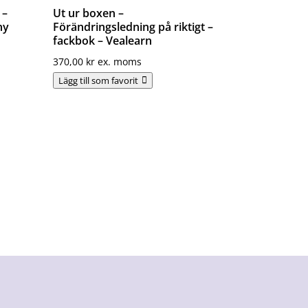
 –
Ut ur boxen –
ny
Förändringsledning på riktigt –
fackbok – Vealearn
370,00
kr
ex. moms
Lägg till som favorit