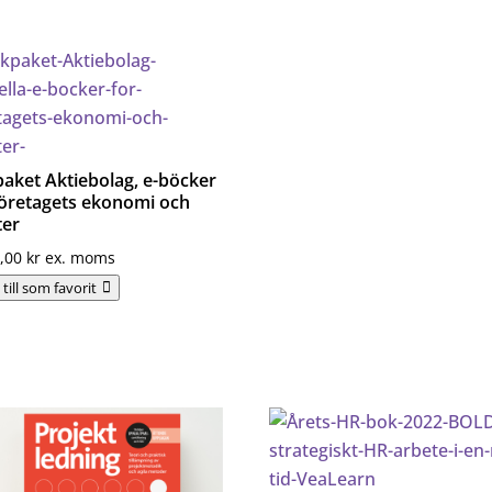
aket Aktiebolag, e-böcker
företagets ekonomi och
ter
8,00
kr
ex. moms
till som favorit