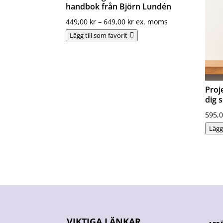
handbok från Björn Lundén
Prisintervall:
449,00
kr
–
649,00
kr
ex. moms
449,00 kr
Lägg till som favorit
till
649,00 kr
Proj
dig 
595,
Lägg 
VIKTIGA LÄNKAR