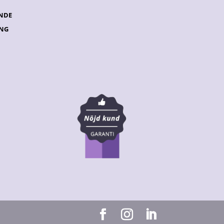
NDE
ING