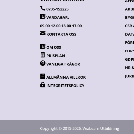
AFF

0735-152225
ARB

VARDAGAR:
BYG
09.00-12.00 13.00-17.00
CSR

KONTAKTA OSS
DATA
FÖR

OM OSS
FÖR

PRISPLAN
GDPR

VANLIGA FRÅGOR
HR 
JURI

ALLMÄNNA VILLKOR

INTEGRITETSPOLICY
Copyright © 2015-2026, VeaLearn Utbildning