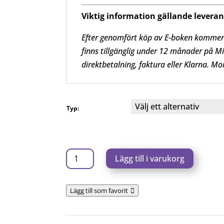
Viktig information gällande levera
Efter genomfört köp av E-boken kommer du
finns tillgänglig under 12 månader på M
direktbetalning, faktura eller Klarna.
Mom
Typ:
Bokslut
Lägg till i varukorg
&
årsredovisning
Lägg till som favorit
i
mindre
aktiebolag