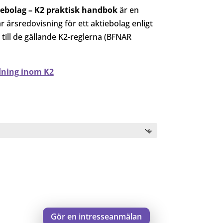
iebolag – K2 praktisk handbok
är en
 årsredovisning för ett aktiebolag enligt
till de gällande K2-reglerna (BFNAR
dning inom K2
Gör en intresseanmälan