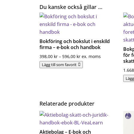
Du kanske också gillar …
–
K2
praktisk
handbok
mängd
Bokföring och bokslut i enskild
firma – e-bok och handbok
Bokp
för 
Prisintervall:
398,00
kr
–
596,00
kr
ex. moms
skat
398,00 kr
Lägg till som favorit
1.66
till
Lägg 
596,00 kr
Relaterade produkter
Aktiebolag – E-bok och