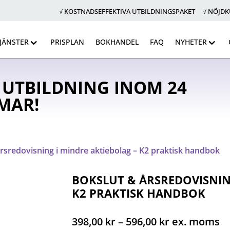
√ KOSTNADSEFFEKTIVA UTBILDNINGSPAKET √ NÖJD
JÄNSTER
PRISPLAN
BOKHANDEL
FAQ
NYHETER
 UTBILDNING INOM 24
MAR!
årsredovisning i mindre aktiebolag – K2 praktisk handbok
BOKSLUT & ÅRSREDOVISNIN
K2 PRAKTISK HANDBOK
Prisintervall
398,00
kr
–
596,00
kr
ex. moms