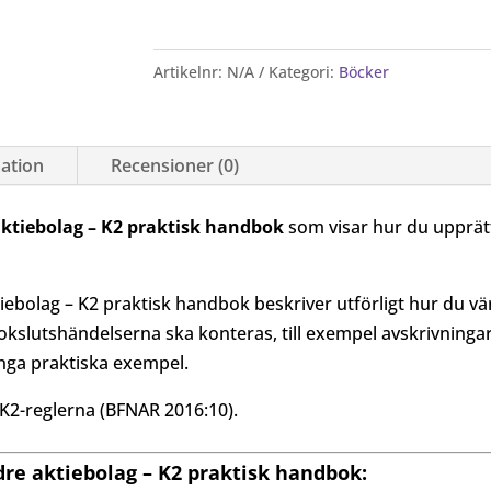
mindre
aktiebolag
Artikelnr:
N/A
Kategori:
Böcker
–
K2
praktisk
mation
Recensioner (0)
handbok
mängd
aktiebolag – K2 praktisk handbok
som visar hur du upprätt
iebolag – K2 praktisk handbok beskriver utförligt hur du vä
kslutshändelserna ska konteras, till exempel avskrivningar
ånga praktiska exempel.
K2-reglerna (BFNAR 2016:10).
dre aktiebolag – K2 praktisk handbok: