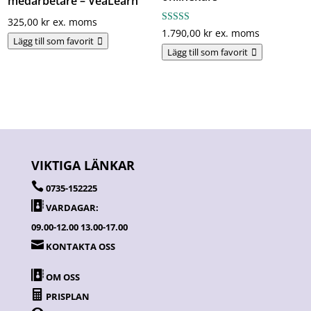
medarbetare – VeaLearn
325,00
kr
ex. moms
Betygsa
1.790,00
kr
ex. moms
tt
Lägg till som favorit
3.00
Lägg till som favorit
av 5
VIKTIGA LÄNKAR

0735-152225

VARDAGAR:
09.00-12.00 13.00-17.00

KONTAKTA OSS

OM OSS

PRISPLAN