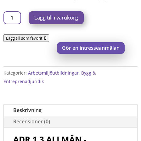
ADR
Lägg till i varukorg
1.3
ALLMÄN
Lägg till som favorit
-
Gör en intresseanmälan
webbkurs
mängd
Kategorier:
Arbetsmiljöutbildningar
,
Bygg &
Entreprenadjuridik
Beskrivning
Recensioner (0)
ADR 1.3 ALLMÄN -