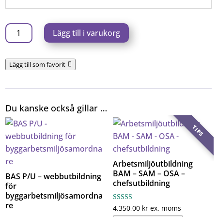
ADR
Lägg till i varukorg
1.3
ALLMÄN
Lägg till som favorit
-
webbkurs
mängd
Du kanske också gillar …
TIPS
Arbetsmiljöutbildning
BAM – SAM – OSA –
BAS P/U – webbutbildning
chefsutbildning
för
byggarbetsmiljösamordna
re
Betygsatt
4.350,00
kr
ex. moms
4.33