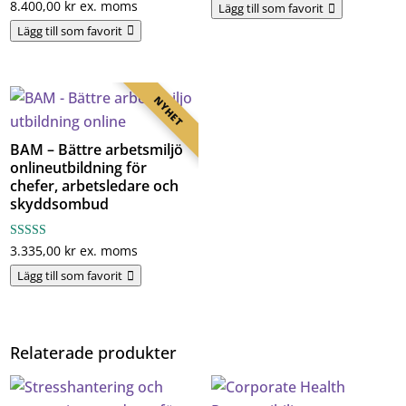
8.400,00
kr
ex. moms
av 5
Lägg till som favorit
Lägg till som favorit
NYHET
BAM – Bättre arbetsmiljö
onlineutbildning för
chefer, arbetsledare och
skyddsombud
Betygsatt
3.335,00
kr
ex. moms
4.45
av 5
Lägg till som favorit
Relaterade produkter